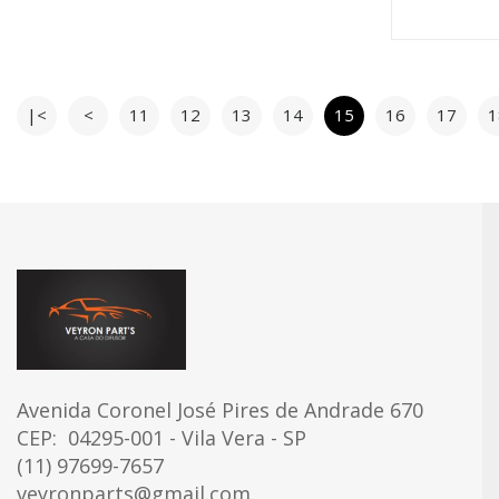
|<
<
11
12
13
14
15
16
17
1
Avenida Coronel José Pires de Andrade 670
CEP:
04295-001 - Vila Vera - SP
(11) 97699-7657
veyronparts@gmail.com